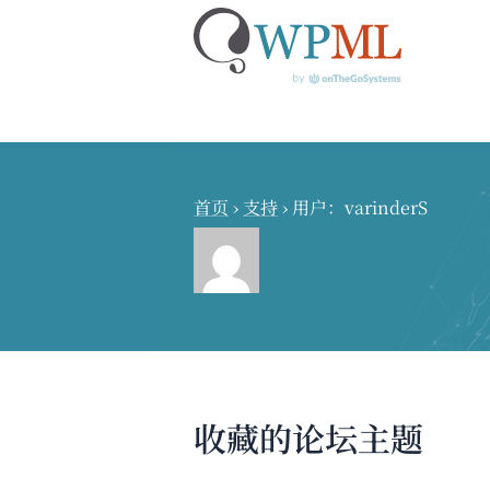
跳
到
内
首页
›
支持
›
用户：varinderS
容
收藏的论坛主题