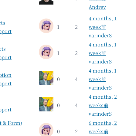
Andrey
4 months, 1
ts
1
2
week前
pport
varinderS
4 months, 1
cts
1
2
week前
pport
varinderS
4 months, 1
ption
0
4
week前
pport
varinderS
4 months, 2
0
4
weeks前
pport
varinderS
 & Form)
6 months, 2
0
2
weeks前