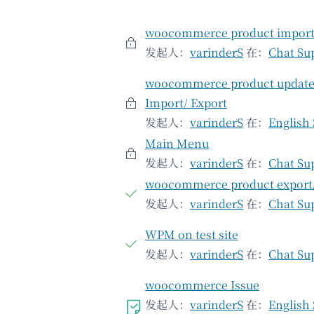
woocommerce product impor
发起人：
varinderS
在：
Chat Su
woocommerce product update
Import/ Export
发起人：
varinderS
在：
English
Main Menu
发起人：
varinderS
在：
Chat Su
woocommerce product export/
发起人：
varinderS
在：
Chat Su
WPM on test site
发起人：
varinderS
在：
Chat Su
woocommerce Issue
发起人：
varinderS
在：
English