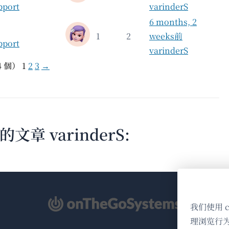
pport
varinderS
6 months, 2
1
2
weeks前
pport
varinderS
44 個）
1
2
3
→
章 varinderS:
（在
我们使用 
新
理浏览行