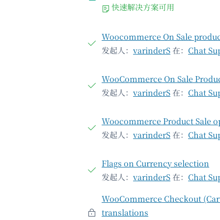
快速解决方案可用
Woocommerce On Sale produc
发起人：
varinderS
在：
Chat Su
WooCommerce On Sale Produ
发起人：
varinderS
在：
Chat Su
Woocommerce Product Sale o
发起人：
varinderS
在：
Chat Su
Flags on Currency selection
发起人：
varinderS
在：
Chat Su
WooCommerce Checkout (Cart
translations