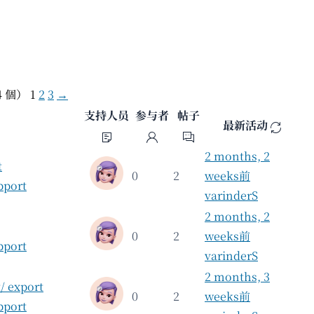
44 個）
1
2
3
→
支持人员
参与者
帖子
最新活动
2 months, 2
t
0
2
weeks前
pport
varinderS
2 months, 2
0
2
weeks前
pport
varinderS
2 months, 3
 export
0
2
weeks前
pport