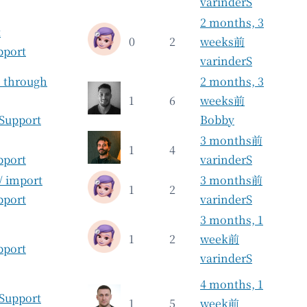
varinderS
2 months, 3
t
0
2
weeks前
pport
varinderS
 through
2 months, 3
1
6
weeks前
 Support
Bobby
3 months前
1
4
pport
varinderS
 import
3 months前
1
2
pport
varinderS
3 months, 1
1
2
week前
pport
varinderS
4 months, 1
 Support
1
5
week前