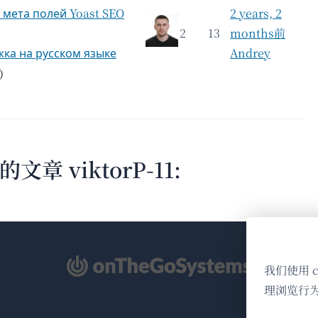
 мета полей Yoast SEO
2 years, 2
2
13
months前
ка на русском языке
Andrey
個）
 viktorP-11:
（在
我们使用 
新
理浏览行
窗