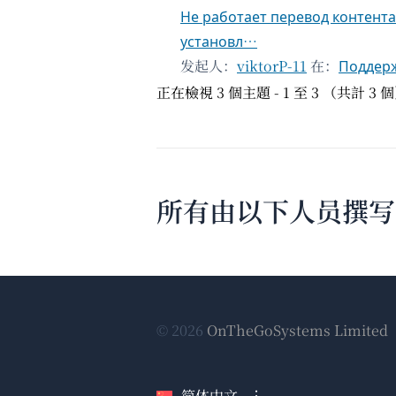
Не работает перевод контента
установл…
发起人：
viktorP-11
在：
Поддерж
正在檢視 3 個主題 - 1 至 3 （共計 3 
所有由以下人员撰写的文章
© 2026
OnTheGoSystems Limited
简体中文