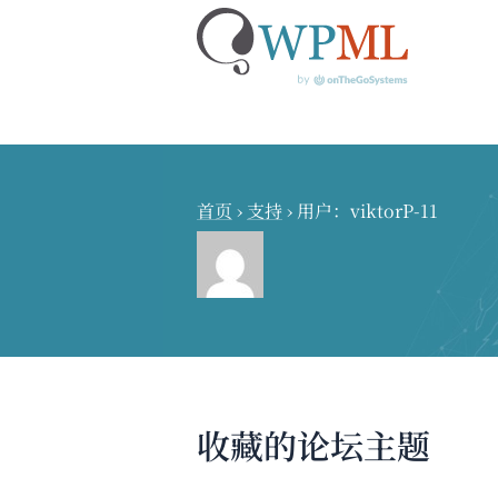
跳
到
内
首页
›
支持
›
用户：viktorP-11
容
收藏的论坛主题