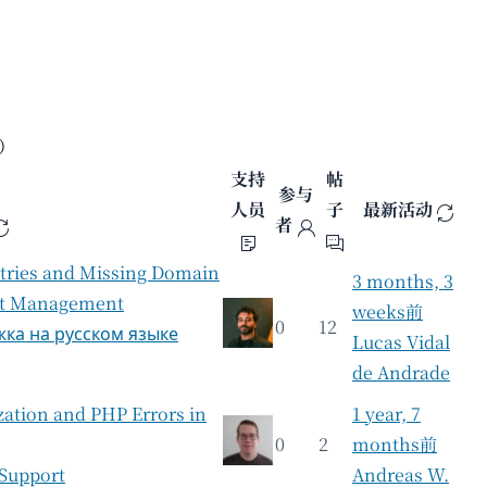
個）
支持
帖
参与
人员
子
最新活动
者
Entries and Missing Domain
3 months, 3
dit Management
weeks前
0
12
ка на русском языке
Lucas Vidal
de Andrade
zation and PHP Errors in
1 year, 7
0
2
months前
 Support
Andreas W.