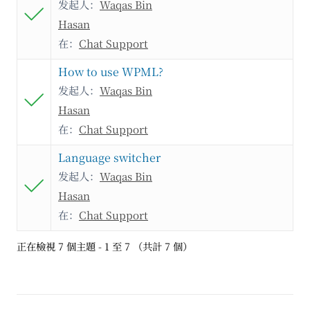
发起人：
Waqas Bin
Hasan
在：
Chat Support
How to use WPML?
发起人：
Waqas Bin
Hasan
在：
Chat Support
Language switcher
发起人：
Waqas Bin
Hasan
在：
Chat Support
正在檢視 7 個主題 - 1 至 7 （共計 7 個）