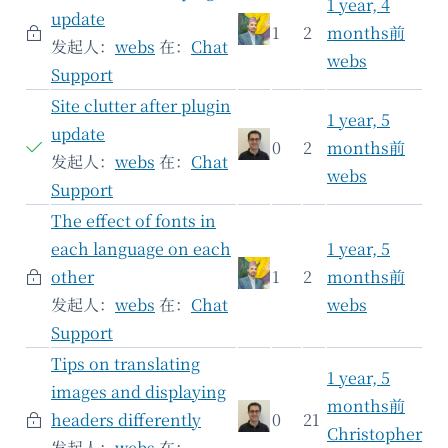
1 year, 4
update
1
2
months前
发起人：
webs
在：
Chat
webs
Support
Site clutter after plugin
1 year, 5
update
0
2
months前
发起人：
webs
在：
Chat
webs
Support
The effect of fonts in
each language on each
1 year, 5
other
1
2
months前
发起人：
webs
在：
Chat
webs
Support
Tips on translating
1 year, 5
images and displaying
months前
headers differently
0
21
Christopher
发起人：
webs
在：