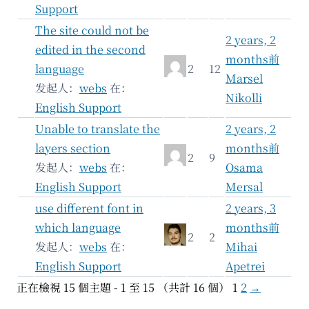
Support
The site could not be
2 years, 2
edited in the second
months前
language
2
12
Marsel
发起人：
webs
在：
Nikolli
English Support
Unable to translate the
2 years, 2
layers section
months前
2
9
发起人：
webs
在：
Osama
English Support
Mersal
use different font in
2 years, 3
which language
months前
2
2
发起人：
webs
在：
Mihai
English Support
Apetrei
正在檢視 15 個主題 - 1 至 15 （共計 16 個）
1
2
→