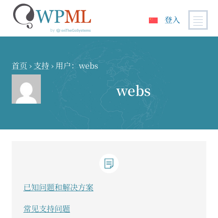
登入
跳
到
内
首页
›
支持
›
用户：webs
容
webs
已知问题和解决方案
常见支持问题