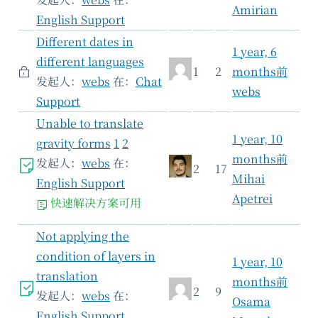
Amirian
English Support
Different dates in
1 year, 6
different languages
1
2
months前
发起人：
webs
在：
Chat
webs
Support
Unable to translate
1 year, 10
gravity forms
1
2
months前
发起人：
webs
在：
2
17
Mihai
English Support
Apetrei
快速解决方案可用
Not applying the
condition of layers in
1 year, 10
translation
months前
2
9
发起人：
webs
在：
Osama
English Support