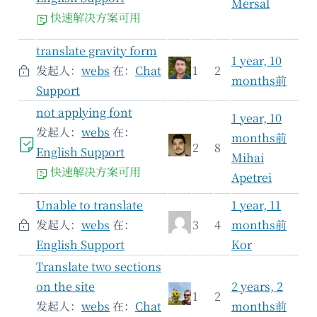
Mersal
快速解决方案可用
translate gravity form
1 year, 10
发起人：
webs
在：
Chat
1
2
months前
Support
not applying font
1 year, 10
发起人：
webs
在：
months前
2
8
English Support
Mihai
快速解决方案可用
Apetrei
Unable to translate
1 year, 11
发起人：
webs
在：
3
4
months前
English Support
Kor
Translate two sections
on the site
2 years, 2
1
2
发起人：
webs
在：
Chat
months前