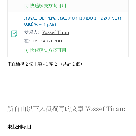
快速解决方案可用
תבנית שפה נוספת נדרסת בעת שינוי תוכן בשפת
המקור – אלמנט…
发起人：
Yossef Tiran
在：
תמיכה בעברית
快速解决方案可用
正在檢視 2 個主題 - 1 至 2 （共計 2 個）
所有由以下人员撰写的文章 Yossef Tiran:
未找到项目