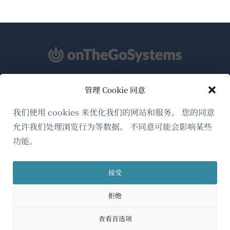
管理 Cookie 同意
关于WPML
GDPR与隐私政策
我们使用 cookies 来优化我们的网站和服务。 您的同意
允许我们处理浏览行为等数据。 不同意可能会影响某些
（在
加入我们的团队
功能。
新
（在
（在
（在
窗
新
新
新
口
接受
窗
窗
窗
简体中文
中
口
口
口
拒绝
打
中
中
中
（在
© 2026
OnTheGoSystems Limited
打
打
打
开）
查看首选项
开）
开）
开）
新