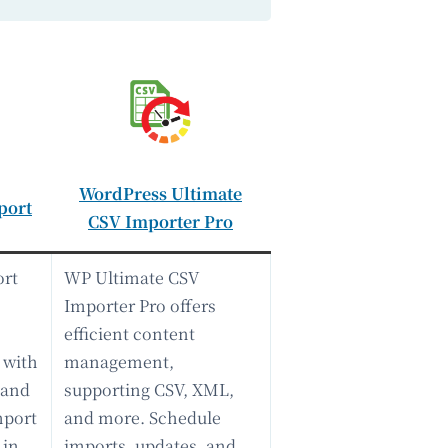
WordPress Ultimate
port
CSV Importer Pro
ort
WP Ultimate CSV
Importer Pro offers
efficient content
 with
management,
 and
supporting CSV, XML,
mport
and more. Schedule
 in
imports, updates, and