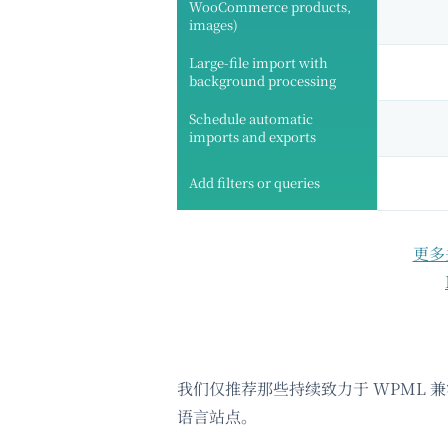
WooCommerce products,
images)
Large-file import with
background processing
Schedule automatic
imports and exports
Add filters or queries
更多关
我们仅推荐那些持续致力于 WPML 
语言站点。