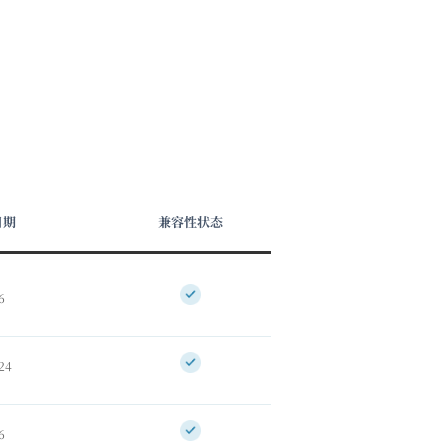
日期
兼容性状态
6
24
6