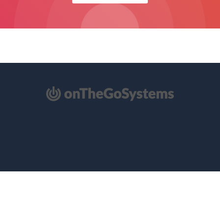
（在
新
窗
口
中
打
开）