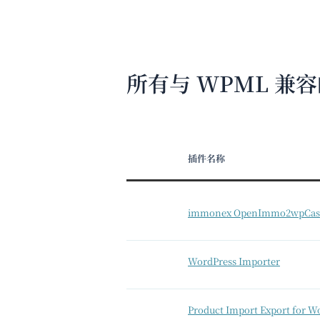
所有与 WPML 兼
插件名称
immonex OpenImmo2wpCas
WordPress Importer
Product Import Export for