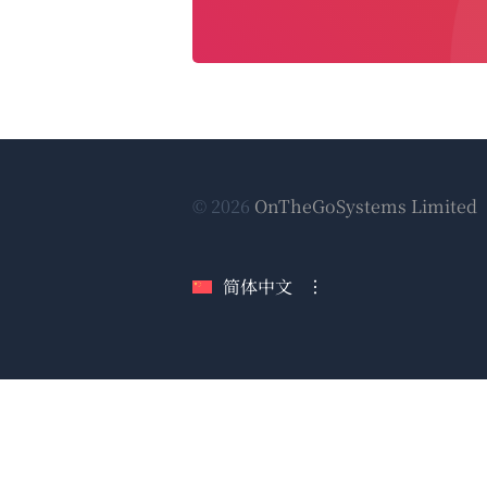
© 2026
OnTheGoSystems Limited
简体中文