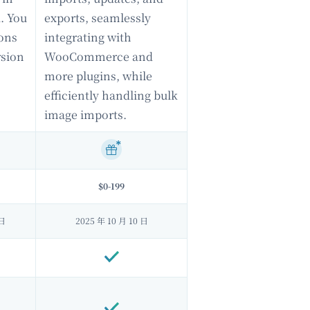
. You
exports, seamlessly
-ons
integrating with
rsion
WooCommerce and
more plugins, while
efficiently handling bulk
image imports.
$0-199
 日
2025 年 10 月 10 日