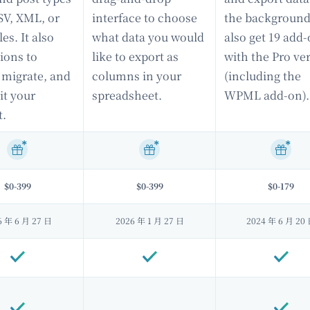
SV, XML, or
interface to choose
the background
les. It also
what data you would
also get 19 add
ions to
like to export as
with the Pro ve
 migrate, and
columns in your
(including the
it your
spreadsheet.
WPML add-on).
t.
$0-399
$0-399
$0-179
6 年 6 月 27 日
2026 年 1 月 27 日
2024 年 6 月 20