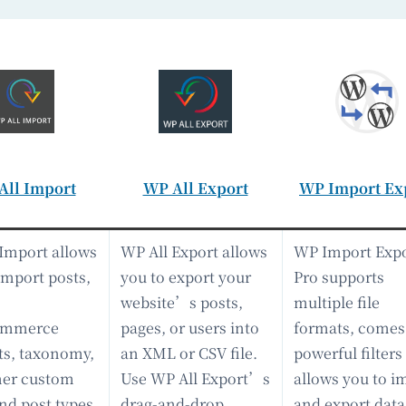
All Import
WP All Export
WP Import Ex
Import allows
WP All Export allows
WP Import Exp
import posts,
you to export your
Pro supports
website’s posts,
multiple file
mmerce
pages, or users into
formats, comes
ts, taxonomy,
an XML or CSV file.
powerful filters
her custom
Use WP All Export’s
allows you to i
and post types
drag-and-drop
and export data