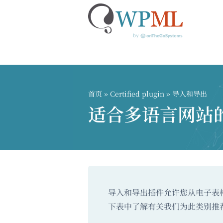
跳
到
内
首页
»
Certified plugin
» 导入和导出
容
适合多语言网站
导入和导出插件允许您从电子表格或
下表中了解有关我们为此类别推荐