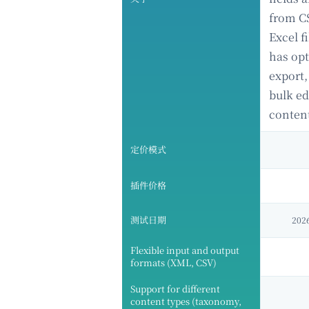
from C
Excel fi
has opt
export,
bulk ed
conten
定价模式
插件价格
测试日期
202
Flexible input and output
formats (XML, CSV)
Support for different
content types (taxonomy,