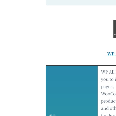
WP 
WP All 
you to 
pages,
WooCo
produc
and ot
fields 
关于