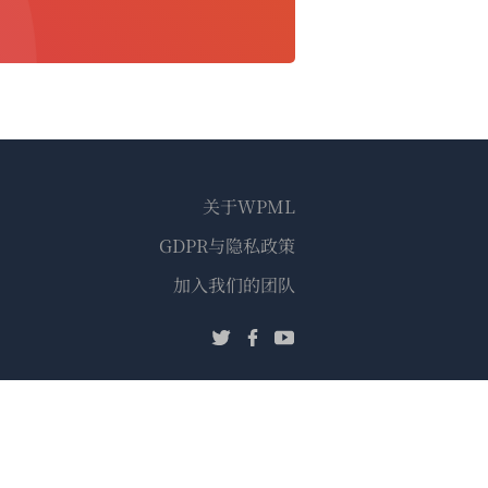
关于WPML
GDPR与隐私政策
（在
加入我们的团队
新
（在
（在
（在
窗
新
新
新
口
窗
窗
窗
中
口
口
口
打
中
中
中
开）
打
打
打