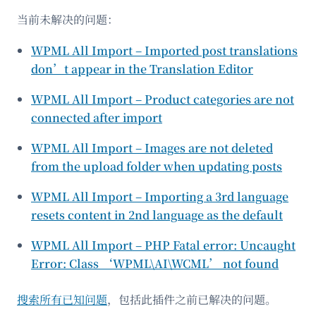
当前未解决的问题：
WPML All Import – Imported post translations
don’t appear in the Translation Editor
WPML All Import – Product categories are not
connected after import
WPML All Import – Images are not deleted
from the upload folder when updating posts
WPML All Import – Importing a 3rd language
resets content in 2nd language as the default
WPML All Import – PHP Fatal error: Uncaught
Error: Class ‘WPML\AI\WCML’ not found
搜索所有已知问题
，包括此插件之前已解决的问题。