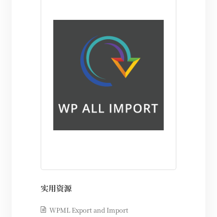
实用资源
WPML Export and Import