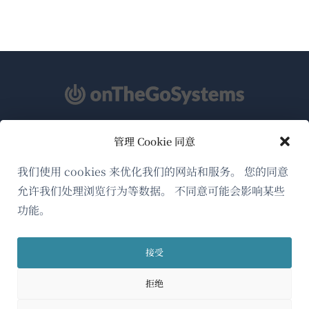
管理 Cookie 同意
关于WPML
GDPR与隐私政策
我们使用 cookies 来优化我们的网站和服务。 您的同意
允许我们处理浏览行为等数据。 不同意可能会影响某些
（在
加入我们的团队
功能。
新
（在
（在
（在
窗
新
新
新
口
接受
窗
窗
窗
简体中文
中
口
口
口
拒绝
打
中
中
中
（在
© 2026
OnTheGoSystems Limited
打
打
打
开）