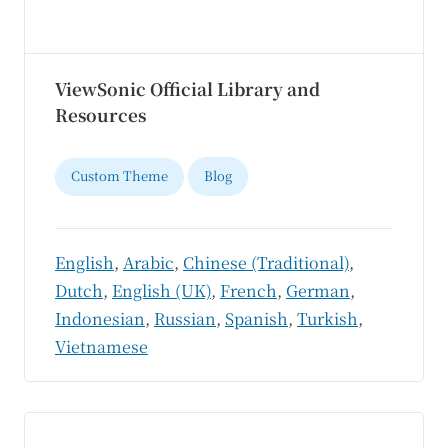
ViewSonic Official Library and
Resources
Custom Theme
Blog
English
,
Arabic
,
Chinese (Traditional)
,
Dutch
,
English (UK)
,
French
,
German
,
Indonesian
,
Russian
,
Spanish
,
Turkish
,
Vietnamese