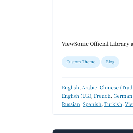
ViewSonic Official Library
Custom Theme
Blog
English
,
Arabic
,
Chinese (Tradi
English (UK)
,
French
,
German
Russian
,
Spanish
,
Turkish
,
Vi