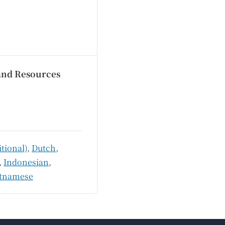
 and Resources
tional)
,
Dutch
,
,
Indonesian
,
etnamese