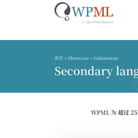
跳
到
内
首页
»
Showcase
» Indonesian
容
Secondary lan
WPML 为
超过 2