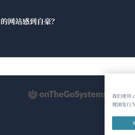
翻译的网站感到自豪？
（在
我们使用 
新
理浏览行
窗
口
中