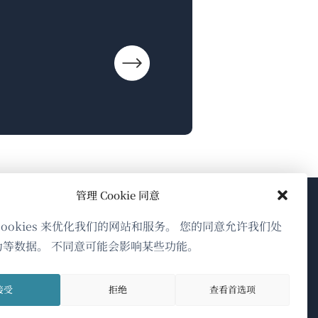
管理 Cookie 同意
关于WPML
cookies 来优化我们的网站和服务。 您的同意允许我们处
为等数据。 不同意可能会影响某些功能。
GDPR与隐私政策
（在
加入我们的团队
接受
拒绝
查看首选项
新
（在
（在
（在
窗