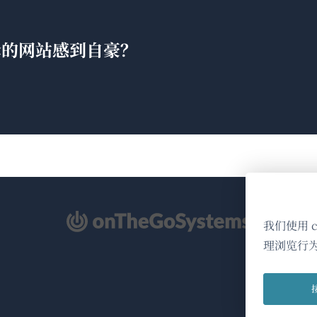
翻译的网站感到自豪？
（在
我们使用 
新
理浏览行
窗
口
中