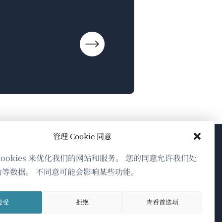
管理 Cookie 同意
关于WPML
cookies 来优化我们的网站和服务。 您的同意允许我们处
为等数据。 不同意可能会影响某些功能。
GDPR与隐私政策
（在
加入我们的团队
接受
拒绝
查看首选项
新
（在
（在
（在
窗