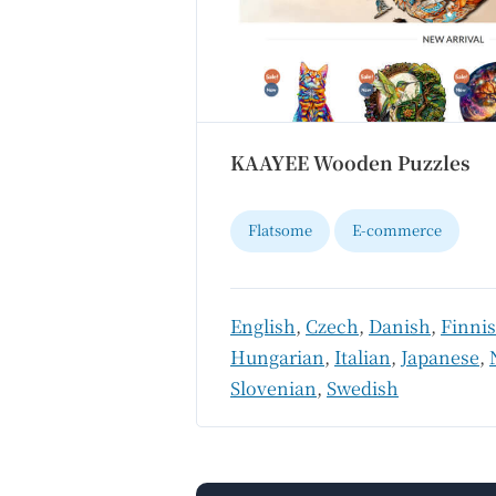
KAAYEE Wooden Puzzles
Flatsome
E-commerce
English
,
Czech
,
Danish
,
Finni
Hungarian
,
Italian
,
Japanese
,
Slovenian
,
Swedish