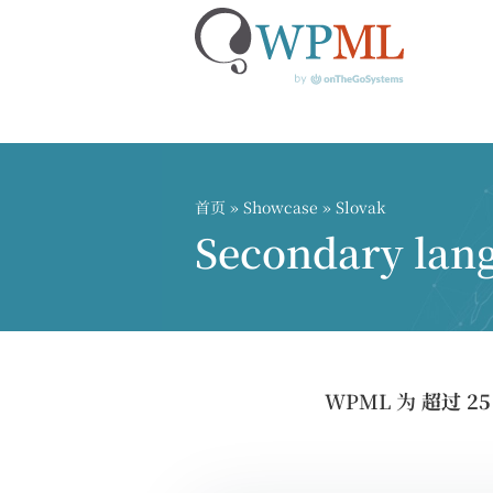
跳
到
内
首页
»
Showcase
» Slovak
容
Secondary lan
WPML 为
超过 2