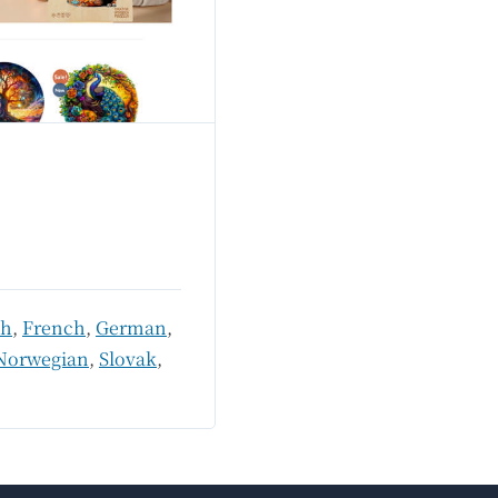
sh
,
French
,
German
,
Norwegian
,
Slovak
,