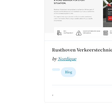
Rusthoven Verkeerstechni
by
Nordique
Blog
,