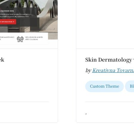
ek
Skin Dermatology 
by
Kreativna Tovarn
Custom Theme
Bl
,