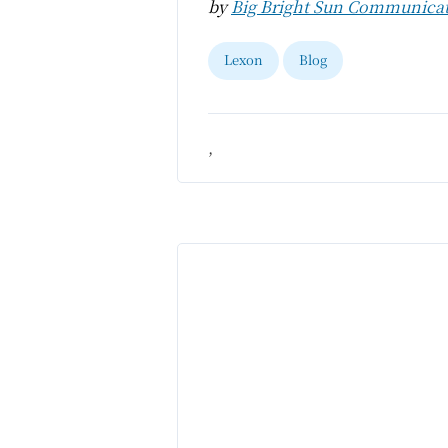
by
Big Bright Sun Communica
Lexon
Blog
,