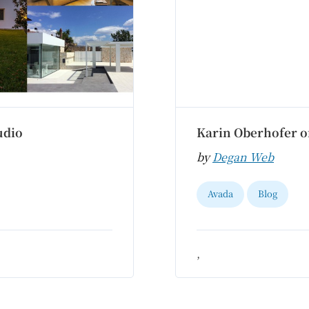
udio
Karin Oberhofer of
by
Degan Web
Avada
Blog
,