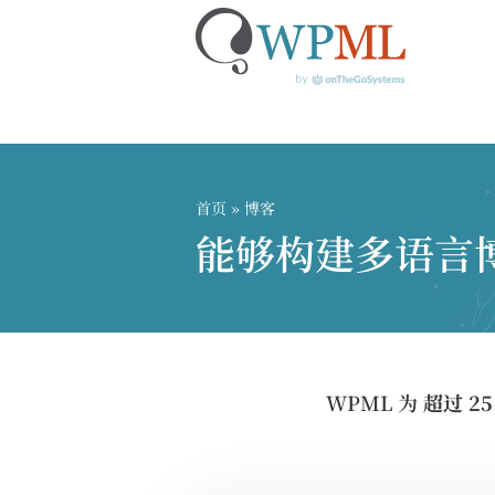
跳
到
内
首页
» 博客
容
能够构建多语言
WPML 为
超过 2