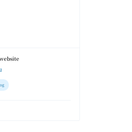
website
a
og