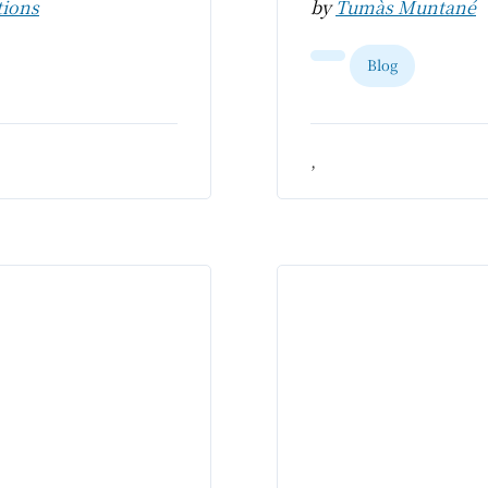
tions
by
Tumàs Muntané
Blog
,