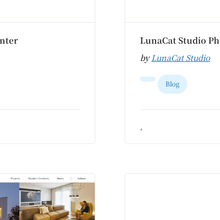
nter
LunaCat Studio P
by
LunaCat Studio
Blog
,