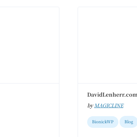
DavidLenherr.co
by
MAGICLINE
BionickWP
Blog