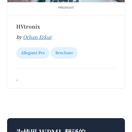
HVtronix
by
Orhan Erkut
Allegiant Pro
Brochure
,
为使用 WPML 翻译的