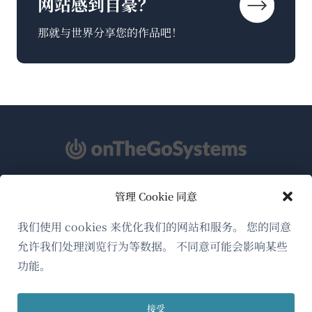
网站感到自豪？
那就与世界分享您的作品吧！
管理 Cookie 同意
关于WPML
GDPR与隐私政策
我们使用 cookies 来优化我们的网站和服务。 您的同意
允许我们处理浏览行为等数据。 不同意可能会影响某些
（在
加入我们的团队
功能。
新
（在
（在
（在
窗
新
新
新
口
接受
窗
窗
窗