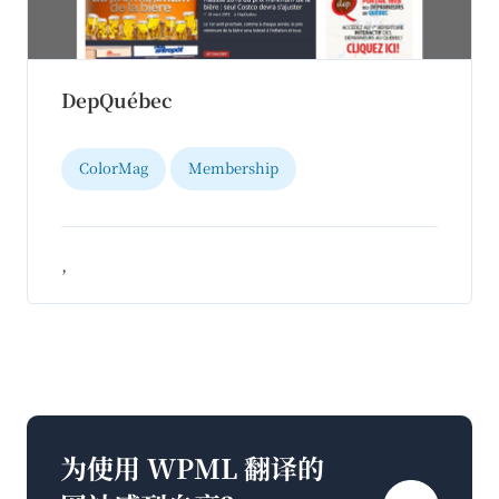
DepQuébec
ColorMag
Membership
,
为使用 WPML 翻译的