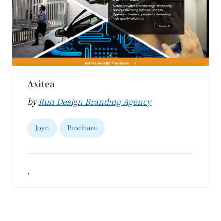
Axitea
by
Run Design Branding Agency
Joyn
Brochure
,