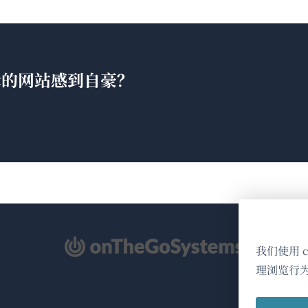
翻译的网站感到自豪？
（在
我们使用 
新
理浏览行
窗
口