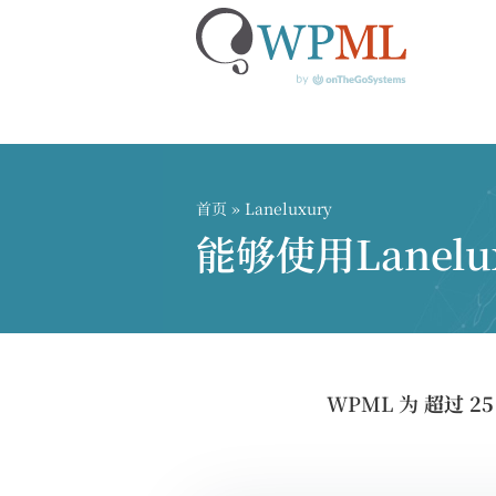
跳
到
内
首页
» Laneluxury
容
能够使用Lanel
WPML 为
超过 2