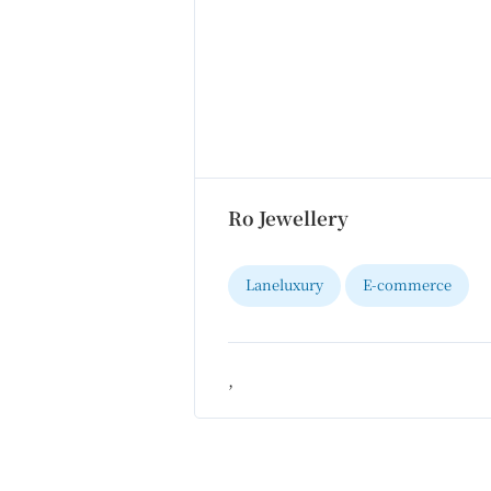
Ro Jewellery
Laneluxury
E-commerce
,