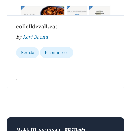
collelldevall.cat
by
Xevi Baena
Nevada
E-commerce
,
为使用 WPML 翻译的