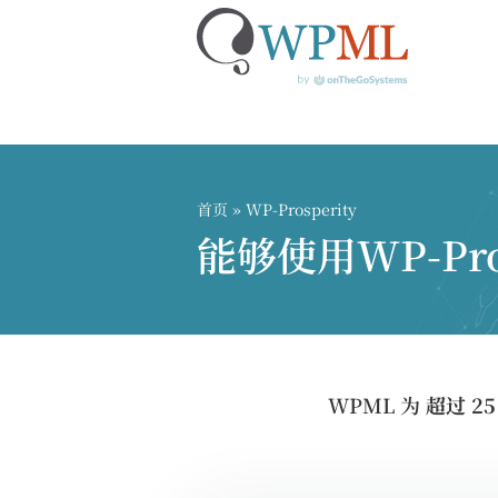
跳
到
内
首页
» WP-Prosperity
容
能够使用WP-Pr
WPML 为
超过 2