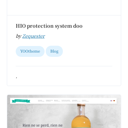
HIO protection system doo
by
Zequester
YOOtheme
Blog
,