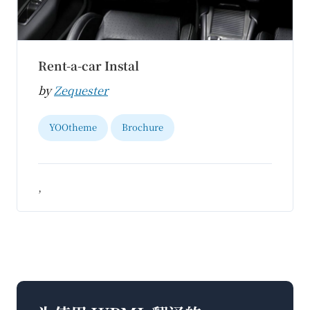
Rent-a-car Instal
by
Zequester
YOOtheme
Brochure
,