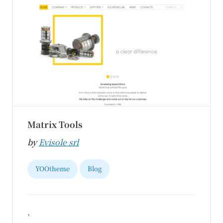
Matrix Tools
by
Evisole srl
YOOtheme
Blog
,