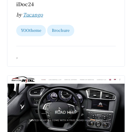
iDoc24
by
Tucango
YOOtheme
Brochure
,