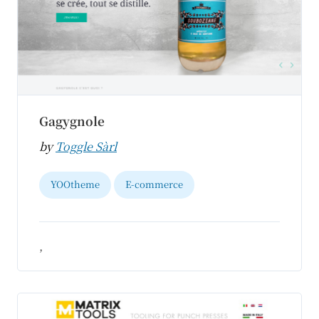
Gagygnole
by
Toggle Sàrl
YOOtheme
E-commerce
,