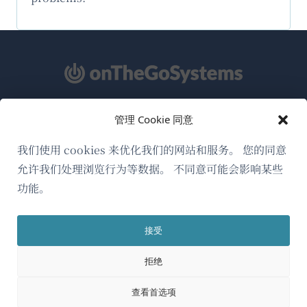
管理 Cookie 同意
关于WPML
GDPR与隐私政策
我们使用 cookies 来优化我们的网站和服务。 您的同意
允许我们处理浏览行为等数据。 不同意可能会影响某些
（在
加入我们的团队
功能。
新
（在
（在
（在
窗
新
新
新
口
接受
窗
窗
窗
简体中文
中
口
口
口
拒绝
打
中
中
中
（在
© 2026
OnTheGoSystems Limited
打
打
打
开）
查看首选项
开）
开）
开）
新