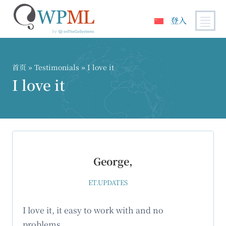
登入
跳
到
内
首页
»
Testimonials
» I love it
容
I love it
George,
ET.UPDATES
I love it, it easy to work with and no
problems.