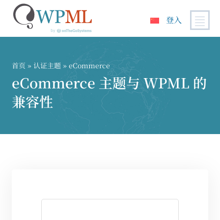
登入
跳
到
内
首页
»
认证主题
» eCommerce
容
eCommerce 主题与 WPML 的
兼容性