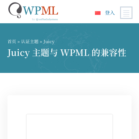
登入
跳
到
内
首页
»
认证主题
» Juicy
容
Juicy 主题与 WPML 的兼容性