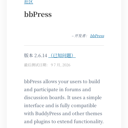
社区
bbPress
– 开发者：
bbPress
版本 2.6.14
（已知问题）
最后测试日期： 9 7 月, 2026
bbPress allows your users to build
and participate in forums and
discussion boards. It uses a simple
interface and is fully compatible
with BuddyPress and other themes
and plugins to extend functionality.