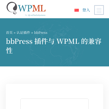
登入
跳
到
内
首页
»
认证插件
» bbPress
容
bbPress 插件与 WPML 的兼容
性