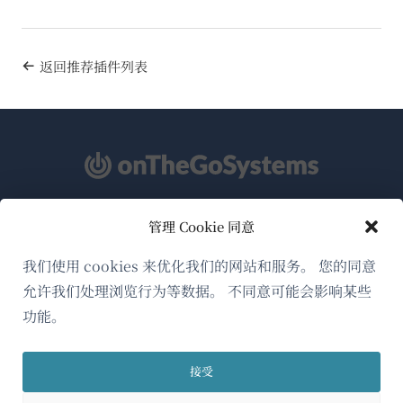
返回推荐插件列表
管理 Cookie 同意
关于WPML
GDPR与隐私政策
我们使用 cookies 来优化我们的网站和服务。 您的同意
允许我们处理浏览行为等数据。 不同意可能会影响某些
（在
加入我们的团队
功能。
新
（在
（在
（在
窗
新
新
新
口
接受
窗
窗
窗
简体中文
中
口
口
口