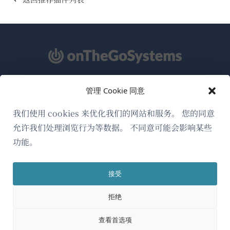
管理 Cookie 同意
关于WPML
GDPR与隐私政策
我们使用 cookies 来优化我们的网站和服务。 您的同意
允许我们处理浏览行为等数据。 不同意可能会影响某些
（在
加入我们的团队
功能。
新
（在
（在
（在
窗
新
新
新
口
接受
窗
窗
窗
简体中文
中
口
口
口
拒绝
打
中
中
中
（在
© 2026
OnTheGoSystems Limited
打
打
打
开）
查看首选项
开）
开）
开）
新