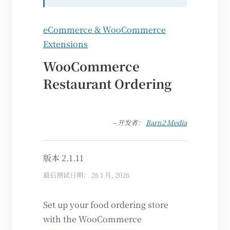
eCommerce & WooCommerce
Extensions
WooCommerce
Restaurant Ordering
– 开发者：
Barn2 Media
版本 2.1.11
最后测试日期： 26 1 月, 2026
Set up your food ordering store
with the WooCommerce