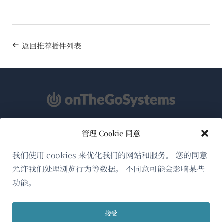
返回推荐插件列表
管理 Cookie 同意
关于WPML
GDPR与隐私政策
我们使用 cookies 来优化我们的网站和服务。 您的同意
允许我们处理浏览行为等数据。 不同意可能会影响某些
（在
加入我们的团队
功能。
新
（在
（在
（在
窗
新
新
新
口
接受
窗
窗
窗