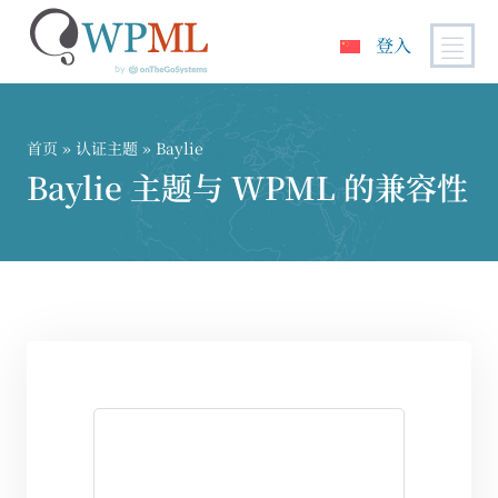
登入
跳
到
内
首页
»
认证主题
» Baylie
容
Baylie 主题与 WPML 的兼容性