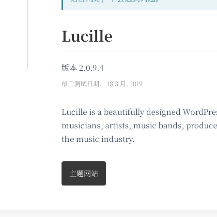
Lucille
版本 2.0.9.4
最后测试日期： 18 3 月, 2019
Lucille is a beautifully designed WordPre
musicians, artists, music bands, produc
the music industry.
主题网站