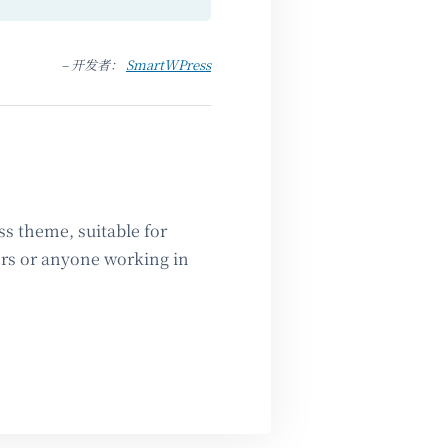
– 开发者：
SmartWPress
ss theme, suitable for
ers or anyone working in