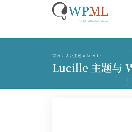
跳
到
内
首页
»
认证主题
» Lucille
容
Lucille 主题