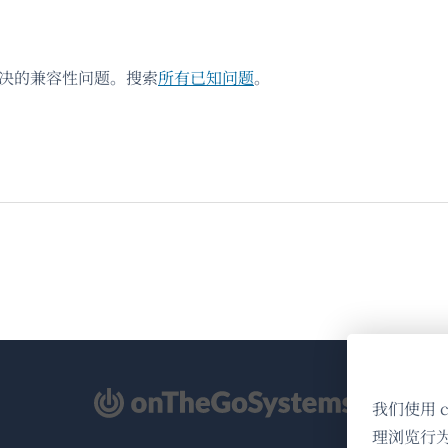
解决的兼容性问题。搜索
所有已知问题
。
（在
我们使用 
新
理浏览行