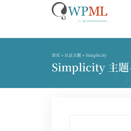
跳
到
内
首页
»
认证主题
» Simplicity
容
Simplicity 