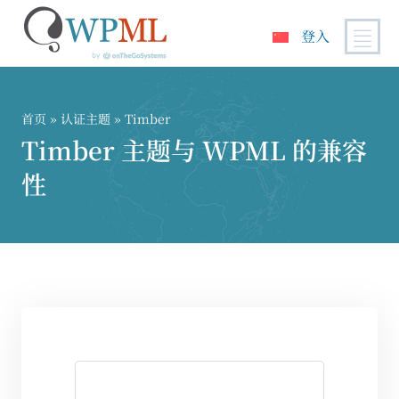
登入
跳
到
内
首页
»
认证主题
» Timber
容
Timber 主题与 WPML 的兼容
性