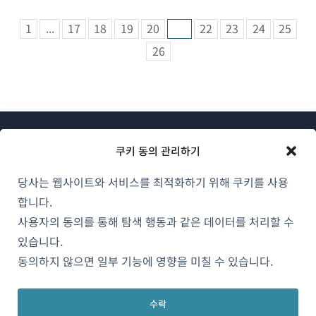
1
...
17
18
19
20
21
22
23
24
25
26
쿠키 동의 관리하기
당사는 웹사이트와 서비스를 최적화하기 위해 쿠키를 사용
합니다.
WPML 소개
사용자의 동의를 통해 탐색 행동과 같은 데이터를 처리할 수
GDPR 및 개인정보 처리방침
있습니다.
(새
팀에 합류하기
동의하지 않으면 일부 기능에 영향을 미칠 수 있습니다.
창
(새
(새
(새
에
창
창
창
수락
서