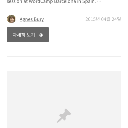
session at WordCamp Barcelona in Spain. …
Agnes Bury
2015년 04월 24일
자세히 보기