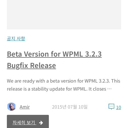
공지 사항
Beta Version for WPML 3.2.3
Bugfix Release
We are ready with a beta version for WPML 3.2.3. This
release is a stability update for WPML. It closes …
Amir
2015년 07월 10일
10
자세히 보기