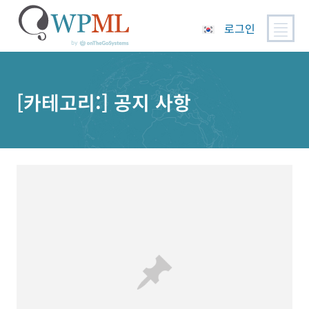
로그인
콘
텐
츠
[카테고리:]
공지 사항
로
건
너
뛰
기