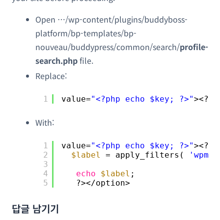
Open …/wp-content/plugins/buddyboss-
platform/bp-templates/bp-
nouveau/buddypress/common/search/
profile-
search.php
file.
Replace:
1
value=
"<?php echo $key; ?>"
><?ph
With:
1
value=
"<?php echo $key; ?>"
><?ph
2
$label
= apply_filters( 
'wpml_
3
4
echo
$label
;
5
?></option>
답글 남기기