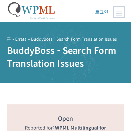
로그인
콘
텐
츠
홈
»
Errata
» BuddyBoss - Search Form Translation Issues
로
BuddyBoss - Search Form
건
Translation Issues
너
뛰
기
Open
Reported for:
WPML Multilingual for