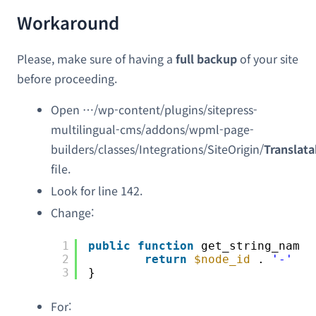
Workaround
Please, make sure of having a
full backup
of your site
before proceeding.
Open …/wp-content/plugins/sitepress-
multilingual-cms/addons/wpml-page-
builders/classes/Integrations/SiteOrigin/
Translat
file.
Look for line 142.
Change:
1
public
function
get_string_name(
2
return
$node_id
. 
'-'
. 
3
}
For: