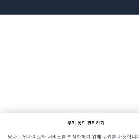
열
서
서
서
창
림)
열
열
열
에
림)
림)
림)
서
열
림)
쿠키 동의 관리하기
당사는 웹사이트와 서비스를 최적화하기 위해 쿠키를 사용합니다