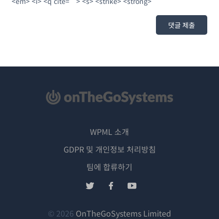
<em> <i> <q cite=""> <s> <strike> <strong>
WPML 소개
GDPR 및 개인정보 처리방침
(새
팀에 합류하기
창
(새
(새
(새
에
창
창
창
서
에
에
에
(새
© 2026
OnTheGoSystems Limited