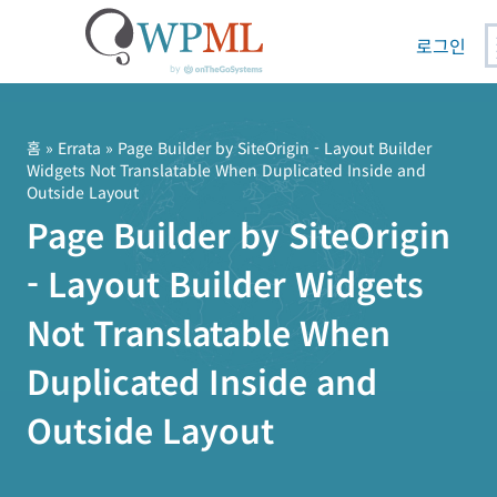
로그인
콘
텐
츠
홈
»
Errata
» Page Builder by SiteOrigin - Layout Builder
Widgets Not Translatable When Duplicated Inside and
로
Outside Layout
건
Page Builder by SiteOrigin
너
뛰
- Layout Builder Widgets
기
Not Translatable When
Duplicated Inside and
Outside Layout