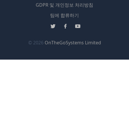
GDPR 및 개인정보 처리방침
(새
팀에 합류하기
창
(새
(새
(새
에
창
창
창
서
에
에
에
(새
© 2026
OnTheGoSystems Limited
열
서
서
서
창
림)
열
열
열
에
림)
림)
림)
서
열
림)