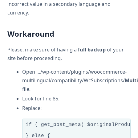
incorrect value in a secondary language and
currency.
Workaround
Please, make sure of having a
full backup
of your
site before proceeding.
Open …/wp-content/plugins/woocommerce-
multilingual/compatibility/WcSubscriptions/
Mult
file.
Look for line 85.
Replace:
if ( get_post_meta( $originalProduct
					$subscriptionSignUpFee = get_post_meta( $originalProductId, '_subscription_sign_up_fee_' . $currenc