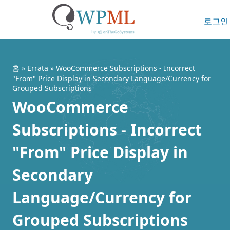
로그인
콘
텐
츠
홈
»
Errata
» WooCommerce Subscriptions - Incorrect
로
"From" Price Display in Secondary Language/Currency for
Grouped Subscriptions
건
WooCommerce
너
뛰
Subscriptions - Incorrect
기
"From" Price Display in
Secondary
Language/Currency for
Grouped Subscriptions