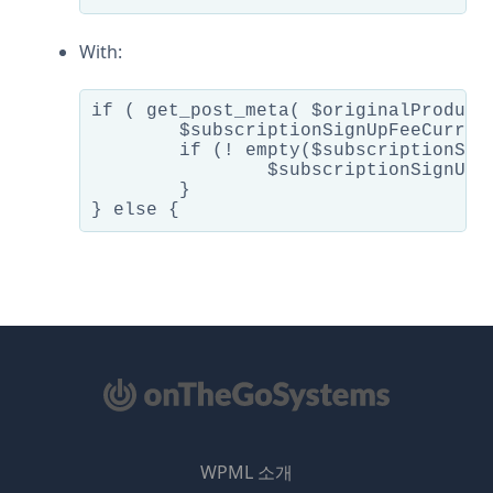
With:
if ( get_post_meta( $originalProduct
	$subscriptionSignUpFeeCurrency =  get_post_meta( $originalProductId, '_subscription_sign_up_fee_' . $currency, true );

	if (! empty($subscriptionSignUpFeeCurrency) ) {

		$subscriptionSignUpFee = $subscriptionSignUpFeeCurrency;

	}

WPML 소개