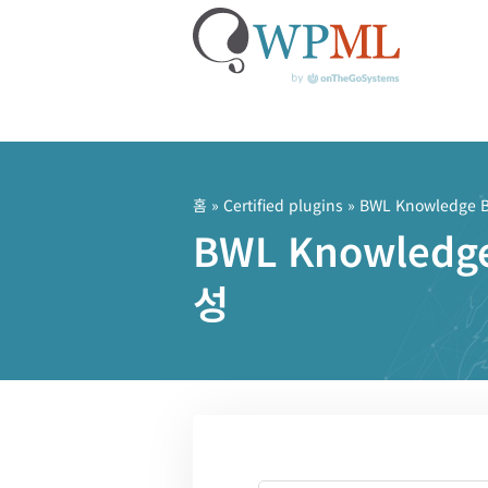
콘
텐
츠
홈
»
Certified plugins
» BWL Knowledge B
로
BWL Knowled
건
너
성
뛰
기