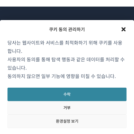
쿠키 동의 관리하기
당사는 웹사이트와 서비스를 최적화하기 위해 쿠키를 사용
WPML 소개
합니다.
GDPR 및 개인정보 처리방침
사용자의 동의를 통해 탐색 행동과 같은 데이터를 처리할 수
(새
있습니다.
팀에 합류하기
창
동의하지 않으면 일부 기능에 영향을 미칠 수 있습니다.
(새
(새
(새
에
창
창
창
서
에
에
에
수락
한국어
열
서
서
서
거부
림)
열
열
열
림)
림)
림)
(새
© 2026
OnTheGoSystems Limited
환경설정 보기
창