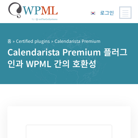
로그인
콘
텐
츠
홈
»
Certified plugins
» Calendarista Premium
로
Calendarista Premium 플러그
건
인과 WPML 간의 호환성
너
뛰
기