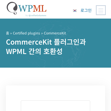
로그인
콘
텐
츠
홈
»
Certified plugins
» CommerceKit
로
CommerceKit 플러그인과
건
WPML 간의 호환성
너
뛰
기