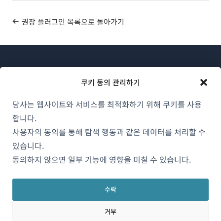
권장 플러그인 목록으로 돌아가기
쿠키 동의 관리하기
당사는 웹사이트와 서비스를 최적화하기 위해 쿠키를 사용
WPML 소개
합니다.
GDPR 및 개인정보 처리방침
사용자의 동의를 통해 탐색 행동과 같은 데이터를 처리할 수
있습니다.
(새
팀에 합류하기
동의하지 않으면 일부 기능에 영향을 미칠 수 있습니다.
창
(새
(새
(새
에
창
창
창
서
수락
에
에
에
한국어
열
서
서
서
거부
림)
열
열
열