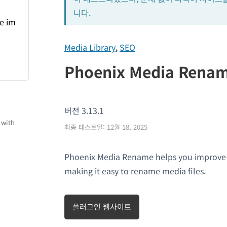
니다.
Media Library
,
SEO
Phoenix Media Rena
버전 3.13.1
 with
최종 테스트일: 12월 18, 2025
Phoenix Media Rename helps you improve 
making it easy to rename media files.
플러그인 웹사이트