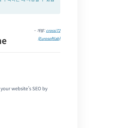
– 개발:
crossi72
me
(Eurosoftlab)
your website’s SEO by