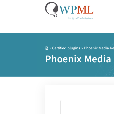
콘
텐
츠
홈
»
Certified plugins
» Phoenix Media R
로
Phoenix Med
건
너
뛰
기