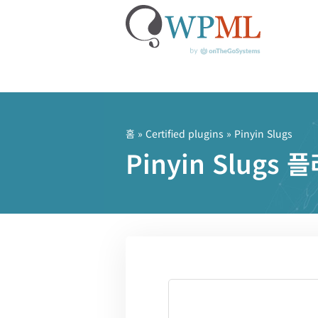
콘
텐
츠
홈
»
Certified plugins
» Pinyin Slugs
로
Pinyin Slug
건
너
뛰
기