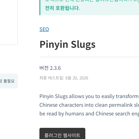
전히 호환됩니다
.
SEO
Pinyin Slugs
버전 2.3.6
최종 테스트일: 6월 20, 2026
정 불필요
Pinyin Slugs allows you to easily transform
Chinese characters into clean permalink sl
be read by humans and Chinese search engi
플러그인 웹사이트