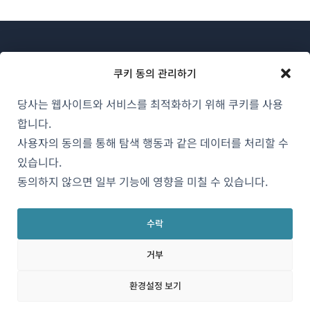
쿠키 동의 관리하기
당사는 웹사이트와 서비스를 최적화하기 위해 쿠키를 사용
WPML 소개
합니다.
GDPR 및 개인정보 처리방침
사용자의 동의를 통해 탐색 행동과 같은 데이터를 처리할 수
있습니다.
(새
팀에 합류하기
동의하지 않으면 일부 기능에 영향을 미칠 수 있습니다.
창
(새
(새
(새
에
창
창
창
서
수락
에
에
에
한국어
열
서
서
서
거부
림)
열
열
열
림)
림)
림)
(새
© 2026
OnTheGoSystems Limited
환경설정 보기
창