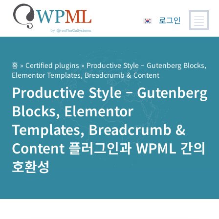
로그인
콘
텐
츠
홈
»
Certified plugins
» Productive Style – Gutenberg Blocks,
Elementor Templates, Breadcrumb & Content
로
Productive Style – Gutenberg
건
너
Blocks, Elementor
뛰
기
Templates, Breadcrumb &
Content 플러그인과 WPML 간의
호환성