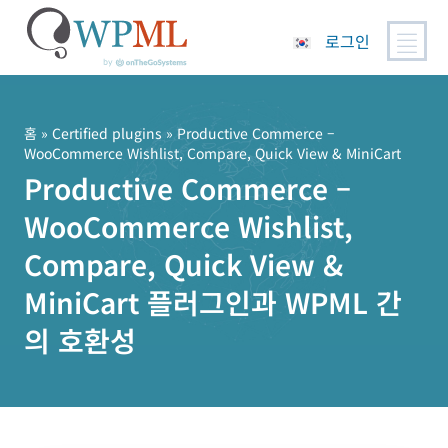
로그인
콘
텐
츠
홈
»
Certified plugins
» Productive Commerce –
WooCommerce Wishlist, Compare, Quick View & MiniCart
로
Productive Commerce –
건
너
WooCommerce Wishlist,
뛰
기
Compare, Quick View &
MiniCart 플러그인과 WPML 간
의 호환성