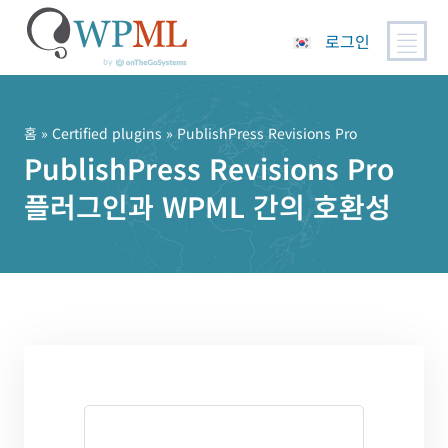
로그인
콘
텐
츠
홈
»
Certified plugins
» PublishPress Revisions Pro
로
PublishPress Revisions Pro
건
플러그인과 WPML 간의 호환성
너
뛰
기