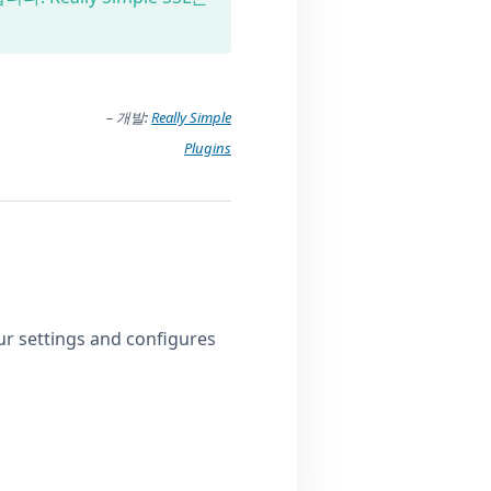
– 개발:
Really Simple
Plugins
ur settings and configures