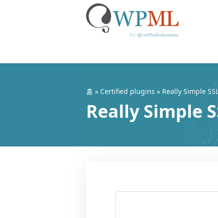
콘
텐
츠
홈
»
Certified plugins
» Really Simple SS
로
Really Simp
건
너
뛰
기