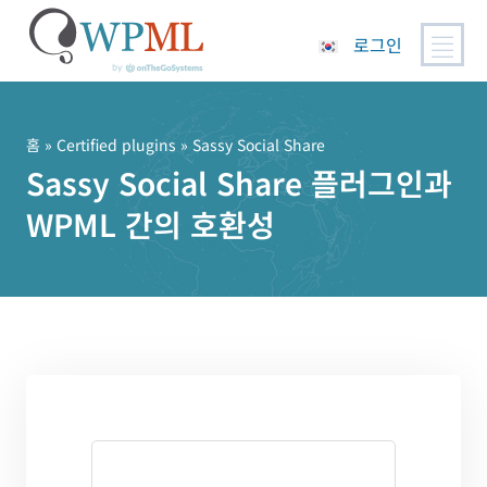
로그인
콘
텐
츠
홈
»
Certified plugins
» Sassy Social Share
로
Sassy Social Share 플러그인과
건
WPML 간의 호환성
너
뛰
기