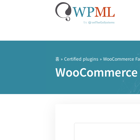
콘
텐
츠
홈
»
Certified plugins
» WooCommerce Fas
로
WooCommerce
건
너
뛰
기