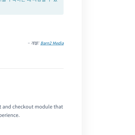
– 개발:
Barn2 Media
t and checkout module that
perience.