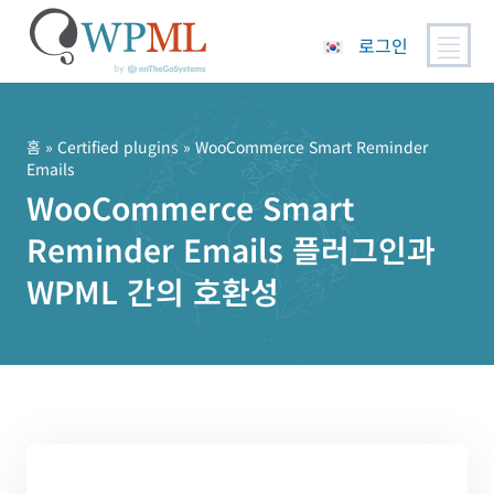
로그인
콘
텐
츠
홈
»
Certified plugins
» WooCommerce Smart Reminder
Emails
로
WooCommerce Smart
건
너
Reminder Emails 플러그인과
뛰
기
WPML 간의 호환성