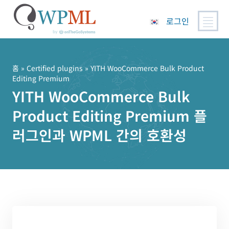
로그인
콘
텐
츠
홈
»
Certified plugins
» YITH WooCommerce Bulk Product
Editing Premium
로
YITH WooCommerce Bulk
건
너
Product Editing Premium 플
뛰
기
러그인과 WPML 간의 호환성