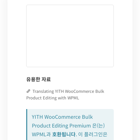
유용한 자료
Translating YITH WooCommerce Bulk
Product Editing with WPML
YITH WooCommerce Bulk
Product Editing Premium 은(는)
WPML과
호환됩니다
. 이 플러그인은