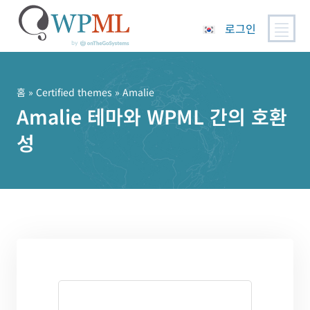
로그인
콘
텐
츠
홈
»
Certified themes
» Amalie
로
Amalie 테마와 WPML 간의 호환
건
성
너
뛰
기