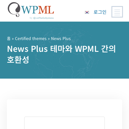
로그인
콘
텐
츠
홈
»
Certified themes
» News Plus
로
News Plus 테마와 WPML 간의
건
호환성
너
뛰
기