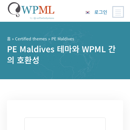
로그인
콘
텐
츠
홈
»
Certified themes
» PE Maldives
로
PE Maldives 테마와 WPML 간
건
의 호환성
너
뛰
기