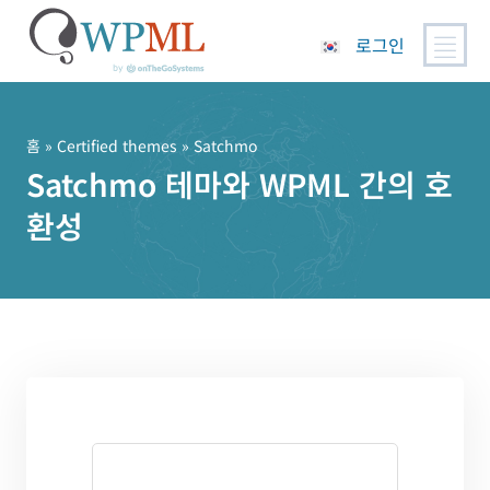
로그인
콘
텐
츠
홈
»
Certified themes
» Satchmo
로
Satchmo 테마와 WPML 간의 호
건
환성
너
뛰
기